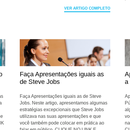
VER ARTIGO COMPLETO
o
Faça Apresentações iguais as
A
de Steve Jobs
a
as
Faça Apresentações iguais as de Steve
Ap
a
Jobs. Neste artigo, apresentamos algumas
Pú
estratégias excepcionais que Steve Jobs
al
de
utilizava nas suas apresentações e que
vo
NK
você também pode colocar em prática ao
na
falar em público. CLIQUE NO LINK E
CL