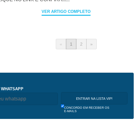
VER ARTIGO COMPLETO
«
1
2
»
 WHATSAPP
CONCORDO EM RECEBER OS
E-MAILS