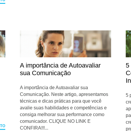
A importância de Autoavaliar
5
sua Comunicação
C
I
A importância de Autoavaliar sua
Comunicação. Neste artigo, apresentamos
5 
técnicas e dicas práticas para que você
cr
avalie suas habilidades e competências e
ap
consiga melhorar sua performance como
pa
comunicador. CLIQUE NO LINK E
cr
ETO
CONFIRA!!!...
pro