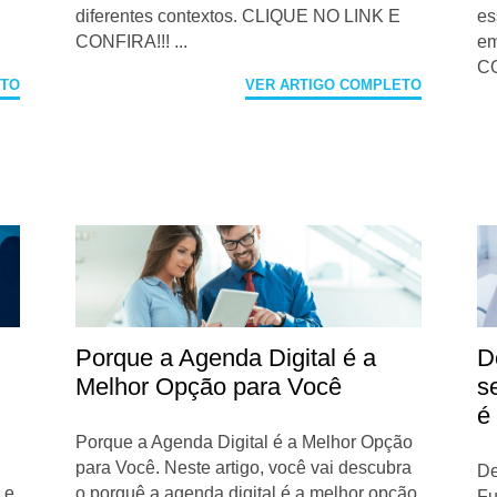
diferentes contextos. CLIQUE NO LINK E
es
CONFIRA!!! ...
em
CO
ETO
VER ARTIGO COMPLETO
Porque a Agenda Digital é a
D
Melhor Opção para Você
s
é
Porque a Agenda Digital é a Melhor Opção
para Você. Neste artigo, você vai descubra
De
 e
o porquê a agenda digital é a melhor opção
Fu