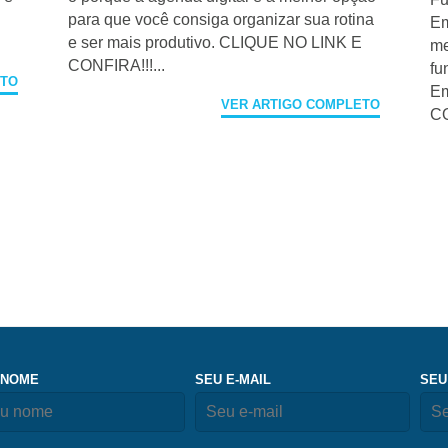
para que você consiga organizar sua rotina
Em
e ser mais produtivo. CLIQUE NO LINK E
me
CONFIRA!!!...
fu
ETO
Em
VER ARTIGO COMPLETO
CO
 NOME
SEU E-MAIL
SEU