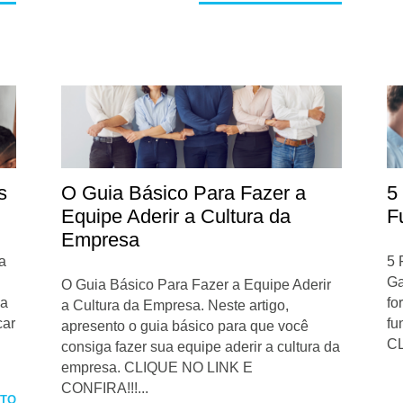
s
O Guia Básico Para Fazer a
5
Equipe Aderir a Cultura da
F
Empresa
a
5 
Ga
O Guia Básico Para Fazer a Equipe Aderir
 a
fo
a Cultura da Empresa. Neste artigo,
car
fu
apresento o guia básico para que você
CL
consiga fazer sua equipe aderir a cultura da
empresa. CLIQUE NO LINK E
CONFIRA!!!...
ETO