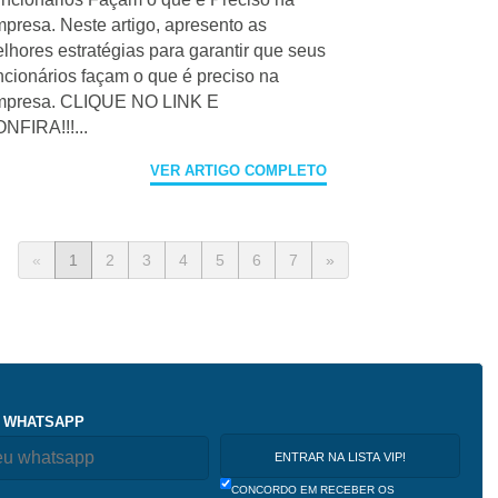
presa. Neste artigo, apresento as
lhores estratégias para garantir que seus
ncionários façam o que é preciso na
presa. CLIQUE NO LINK E
NFIRA!!!...
VER ARTIGO COMPLETO
«
1
2
3
4
5
6
7
»
 WHATSAPP
CONCORDO EM RECEBER OS