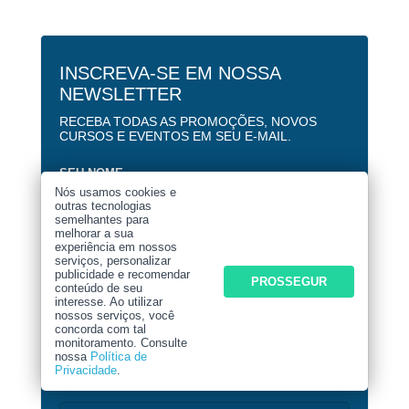
INSCREVA-SE EM NOSSA
NEWSLETTER
RECEBA TODAS AS PROMOÇÕES, NOVOS
CURSOS E EVENTOS EM SEU E-MAIL.
SEU NOME
Nós usamos cookies e
outras tecnologias
semelhantes para
melhorar a sua
SEU E-MAIL
experiência em nossos
serviços, personalizar
publicidade e recomendar
PROSSEGUR
conteúdo de seu
interesse. Ao utilizar
nossos serviços, você
SEU WHATSAPP
concorda com tal
monitoramento. Consulte
nossa
Política de
Privacidade
.