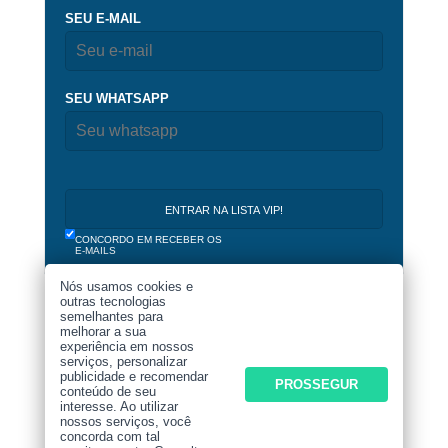
SEU E-MAIL
SEU WHATSAPP
CONCORDO EM RECEBER OS
E-MAILS
Nós usamos cookies e
outras tecnologias
semelhantes para
melhorar a sua
experiência em nossos
serviços, personalizar
publicidade e recomendar
PROSSEGUR
conteúdo de seu
AUGE 2019 - 2026 © TODOS OS DIREITOS
interesse. Ao utilizar
RESERVADOS.
nossos serviços, você
concorda com tal
AO NAVEGAR NESTE SITE VOCÊ CONCORDA COM